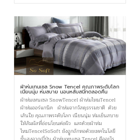
ผ้าห่มเทนเซล Snow Tencel คุณภาพระดับโลก
เนียนนุ่ม ห่มสบาย นอนหลับสนิทตลอดคืน
ผ้าห่มเทนเซล SnowTencel ผ้าห่มไหมTencel
ผ้าห่มออร์แกนิค ผ้าห่มจากวัสดุธรรมชาติ ด้วย
เส้นใย คุณภาพระดับโลก เนียนนุ่ม ห่มเย็นสบาย
ให้สัมผัสที่อ่อนโยนต่อผิว และด้วยผ้าห่ม
ไหมTencelSoSoft ยังถููกถักทอด้วยเทคโนโลยี
ชั้นสูงจากญี่ปุ่น ผ้าห่มเทนเซล Tencel คืออะไร